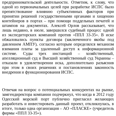
предпринимательской деятельности. Отметим, к слову, что
одной из первоначальных целей при разработке ИСПС было
препятствование влиянию субъективных факторов при
принятии решений государственными органами и хищению
контейнеров в портах – при помощи поддельных печатей и
штампов на документах. Алексей Орлов рассказывает, что
лишь недавно, в июле, завершился судебный процесс одной
из экспедиторских компаний против «ППЛ 33-35». В иске
обжаловались пункты договора (заключенного якобы под
давлением АМПУ), согласно которым определялся механизм
взимания платы за удаленный доступ к информационной
системе. Суды трех инстанций – хозяйственный,
апелляционный суд и Высший хозяйственный суд Украины –
отказали в удовлетворении иска, дополнительно разъяснив
при этом в своих решениях и постановлениях законность
внедрения и функционирования ИСПС.
Отвечая на вопрос о потенциальных конкурентах на рынке,
замгендиректора компании подчеркнул, что когда в 2012 году
Одесский морской порт публично пригласил желающих
разработать и инвестировать данный проект, откликнулась, в
итоге, только одна организация – АО «ПЛАСКЕ» (учредитель
фирмы «ППЛ 33-35»).