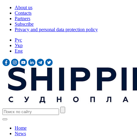
About us
Contacts
Partners
Subscribe
Privacy and personal data protection policy
Рус
Укр
Eng
Home
News