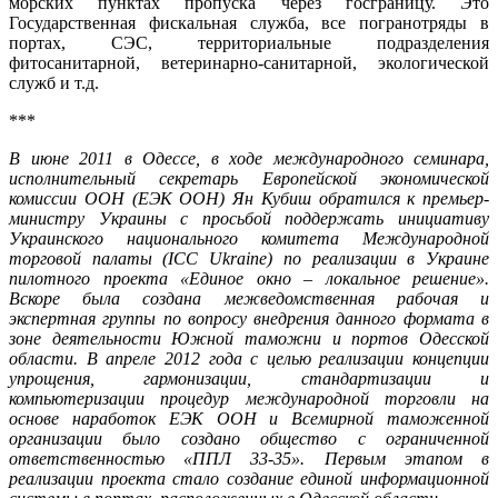
морских пунктах пропуска через госграницу. Это
Государственная фискальная служба, все погранотряды в
портах, СЭС, территориальные подразделения
фитосанитарной, ветеринарно-санитарной, экологической
служб и т.д.
***
В июне 2011 в Одессе, в ходе международного семинара,
исполнительный секретарь Европейской экономической
комиссии ООН (ЕЭК ООН) Ян Кубиш обратился к премьер-
министру Украины с просьбой поддержать инициативу
Украинского национального комитета Международной
торговой палаты (ICC Ukraine) по реализации в Украине
пилотного проекта «Единое окно – локальное решение».
Вскоре была создана межведомственная рабочая и
экспертная группы по вопросу внедрения данного формата в
зоне деятельности Южной таможни и портов Одесской
области. В апреле 2012 года с целью реализации концепции
упрощения, гармонизации, стандартизации и
компьютеризации процедур международной торговли на
основе наработок ЕЭК ООН и Всемирной таможенной
организации было создано общество с ограниченной
ответственностью «ППЛ 33-35». Первым этапом в
реализации проекта стало создание единой информационной