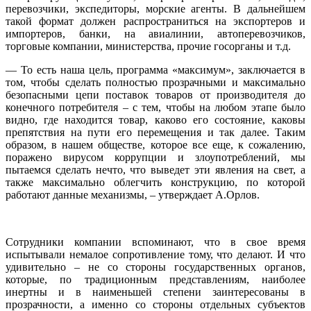
перевозчики, экспедиторы, морские агенты. В дальнейшем
такой формат должен распространиться на экспортеров и
импортеров, банки, на авиалинии, автоперевозчиков,
торговые компании, министерства, прочие госорганы и т.д.
— То есть наша цель, программа «максимум», заключается в
том, чтобы сделать полностью прозрачными и максимально
безопасными цепи поставок товаров от производителя до
конечного потребителя – с тем, чтобы на любом этапе было
видно, где находится товар, каково его состояние, каковы
препятствия на пути его перемещения и так далее. Таким
образом, в нашем обществе, которое все еще, к сожалению,
поражено вирусом коррупции и злоупотреблений, мы
пытаемся сделать нечто, что выведет эти явления на свет, а
также максимально облегчить конструкцию, по которой
работают данные механизмы, – утверждает А.Орлов.
Сотрудники компании вспоминают, что в свое время
испытывали немалое сопротивление тому, что делают. И что
удивительно – не со стороны государственных органов,
которые, по традиционным представлениям, наиболее
инертны и в наименьшей степени заинтересованы в
прозрачности, а именно со стороны отдельных субъектов