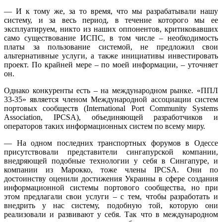
— И к тому же, за то время, что мы разрабатывали нашу
систему, и за весь период, в течение которого мы ее
эксплуатируем, никто из наших оппонентов, критиковавших
само существование ИСПС, в том числе – необходимость
платы за пользование системой, не предложил свои
альтернативные услуги, а также инициативы инвестировать
проект. По крайней мере – по моей информации, – уточняет
он.
Однако конкуренты есть – на международном рынке. «ППЛ
33-35» является членом Международной ассоциации систем
портовых сообществ (International Port Community Systems
Association, IPCSA), объединяющей разработчиков и
операторов таких информационных систем по всему миру.
— На одном последних транспортных форумов в Одессе
присутствовали представители сингапурской компании,
внедряющей подобные технологии у себя в Сингапуре, и
компании из Марокко, тоже члены IPCSA. Они по
достоинству оценили достижения Украины в сфере создания
информационной системы портового сообщества, но при
этом предлагали свои услуги – с тем, чтобы разработать и
внедрить у нас систему, подобную той, которую они
реализовали и развивают у себя. Так что в международном