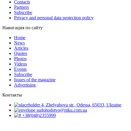
Contacts
Partners
Subscribe
Privacy and personal data protection policy
Навигация по сайту
Home
News
Articles
Quotes
Photos
Videos
Events
Subscribe
Issues of the magazine
Advertising
Контакты
4, Zhelyabova str., Odessa, 65033, Ukraine
sudohodstvo@mku.com.ua
+38(048)2355999