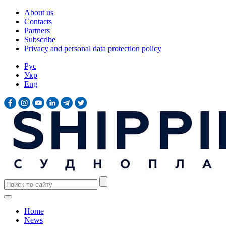
About us
Contacts
Partners
Subscribe
Privacy and personal data protection policy
Рус
Укр
Eng
Home
News