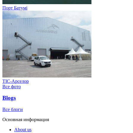
Порт Батумі
ТІС-Арселор
Все фото
Blogs
Все блоги
Основная информация
About us