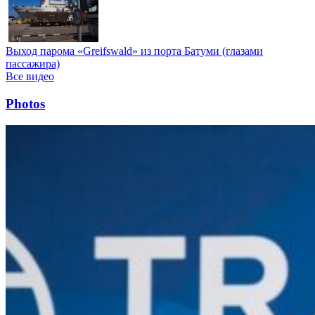
Выход парома «Greifswald» из порта Батуми (глазами
пассажира)
Все видео
Photos