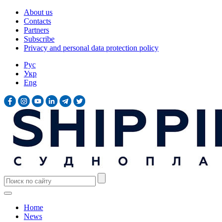
About us
Contacts
Partners
Subscribe
Privacy and personal data protection policy
Рус
Укр
Eng
Home
News