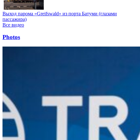
Выход парома «Greifswald» из порта Батуми (глазами
пассажира)
Все видео
Photos