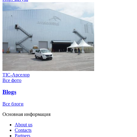
ТІС-Арселор
Все фото
Blogs
Все блоги
Основная информация
About us
Contacts
Partners