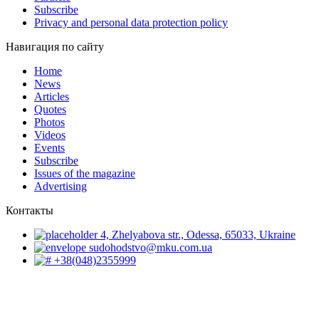
Subscribe
Privacy and personal data protection policy
Навигация по сайту
Home
News
Articles
Quotes
Photos
Videos
Events
Subscribe
Issues of the magazine
Advertising
Контакты
4, Zhelyabova str., Odessa, 65033, Ukraine
sudohodstvo@mku.com.ua
+38(048)2355999