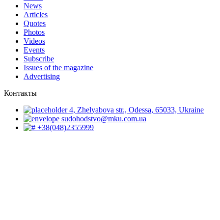
News
Articles
Quotes
Photos
Videos
Events
Subscribe
Issues of the magazine
Advertising
Контакты
4, Zhelyabova str., Odessa, 65033, Ukraine
sudohodstvo@mku.com.ua
+38(048)2355999