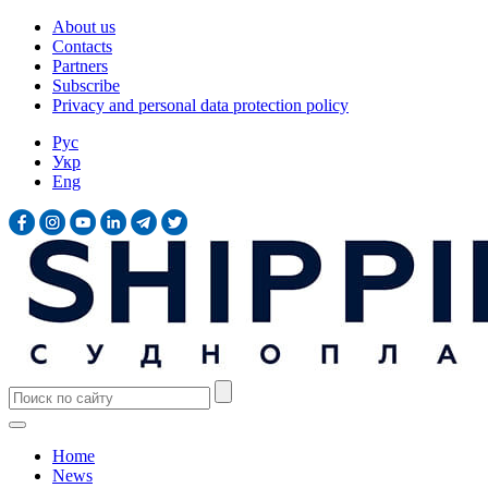
About us
Contacts
Partners
Subscribe
Privacy and personal data protection policy
Рус
Укр
Eng
Home
News