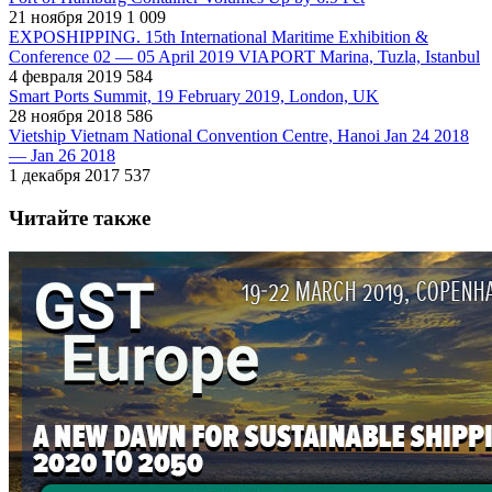
21 ноября 2019
1 009
EXPOSHIPPING. 15th International Maritime Exhibition &
Conference 02 — 05 April 2019 VIAPORT Marina, Tuzla, Istanbul
4 февраля 2019
584
Smart Ports Summit, 19 February 2019, London, UK
28 ноября 2018
586
Vietship Vietnam National Convention Centre, Hanoi Jan 24 2018
— Jan 26 2018
1 декабря 2017
537
Читайте также