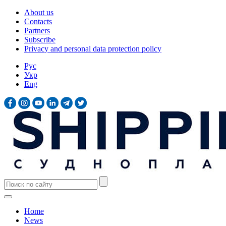
About us
Contacts
Partners
Subscribe
Privacy and personal data protection policy
Рус
Укр
Eng
Home
News