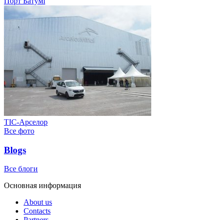
Порт Батумі
ТІС-Арселор
Все фото
Blogs
Все блоги
Основная информация
About us
Contacts
Partners