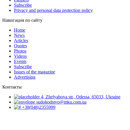
Subscribe
Privacy and personal data protection policy
Навигация по сайту
Home
News
Articles
Quotes
Photos
Videos
Events
Subscribe
Issues of the magazine
Advertising
Контакты
4, Zhelyabova str., Odessa, 65033, Ukraine
sudohodstvo@mku.com.ua
+38(048)2355999