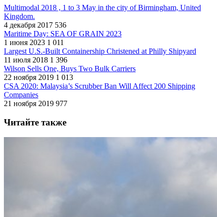
Multimodal 2018 , 1 to 3 May in the city of Birmingham, United
Kingdom.
4 декабря 2017
536
Maritime Day: SEA OF GRAIN 2023
1 июня 2023
1 011
Largest U.S.-Built Containership Christened at Philly Shipyard
11 июля 2018
1 396
Wilson Sells One, Buys Two Bulk Carriers
22 ноября 2019
1 013
CSA 2020: Malaysia’s Scrubber Ban Will Affect 200 Shipping
Companies
21 ноября 2019
977
Читайте также