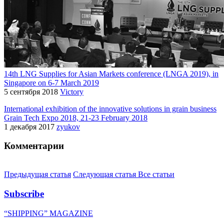
14th LNG Supplies for Asian Markets conference (LNGA 2019), in
Singapore on 6-7 March 2019
5 сентября 2018
Victory
International exhibition of the innovative solutions in grain business
Grain Tech Expo 2018, 21-23 February 2018
1 декабря 2017
zyukov
Комментарии
Предыдущая статья
Следующая статья
Все статьи
Subscribe
“SHIPPING” MAGAZINE