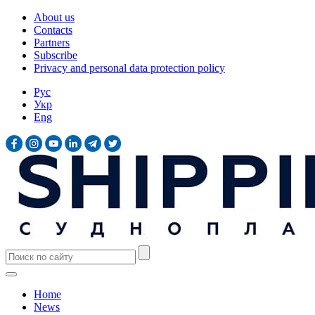
About us
Contacts
Partners
Subscribe
Privacy and personal data protection policy
Рус
Укр
Eng
Home
News