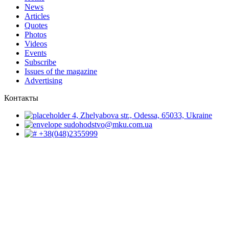
News
Articles
Quotes
Photos
Videos
Events
Subscribe
Issues of the magazine
Advertising
Контакты
4, Zhelyabova str., Odessa, 65033, Ukraine
sudohodstvo@mku.com.ua
+38(048)2355999