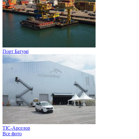
Порт Батумі
ТІС-Арселор
Все фото