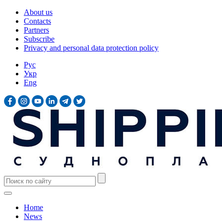
About us
Contacts
Partners
Subscribe
Privacy and personal data protection policy
Рус
Укр
Eng
Home
News