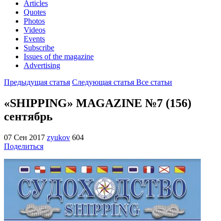
Articles
Quotes
Photos
Videos
Events
Subscribe
Issues of the magazine
Advertising
Предыдущая статья
Следующая статья
Все статьи
«SHIPPING» MAGAZINE №7 (156)
сентябрь
07 Сен 2017
zyukov
604
Поделиться