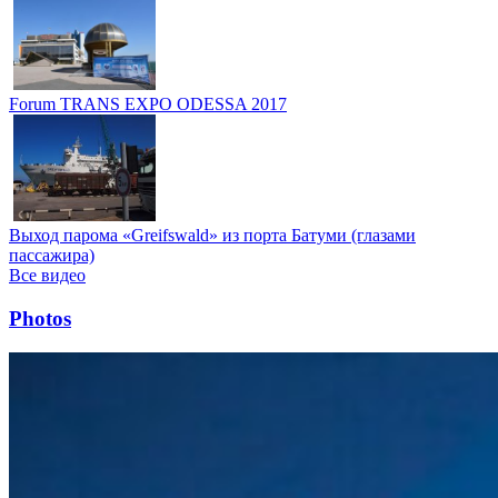
Forum TRANS EXPO ODESSA 2017
Выход парома «Greifswald» из порта Батуми (глазами
пассажира)
Все видео
Photos