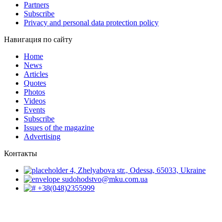
Partners
Subscribe
Privacy and personal data protection policy
Навигация по сайту
Home
News
Articles
Quotes
Photos
Videos
Events
Subscribe
Issues of the magazine
Advertising
Контакты
4, Zhelyabova str., Odessa, 65033, Ukraine
sudohodstvo@mku.com.ua
+38(048)2355999