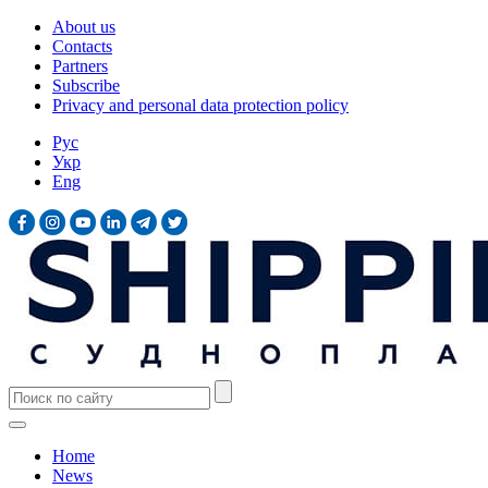
About us
Contacts
Partners
Subscribe
Privacy and personal data protection policy
Рус
Укр
Eng
Home
News