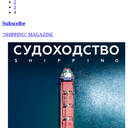
2
3
4
Subscribe
“SHIPPING” MAGAZINE